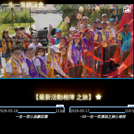
一生一世聯誼會
【最新活動相簿 之旅】

2026-05-18
113p
2026-05-17
1167
一生一世@晶麒莊園
~18一生一世溪頭之旅@南投