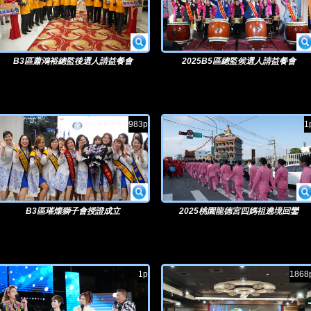
B3區蕭鴻裕總監後選人請益餐會
2025B5區總監候選人請益餐會
983p
1
B3區璀燦獅子會授證成立
2025桃園龍德宮四媽祖遶境回鑾
1p
1868