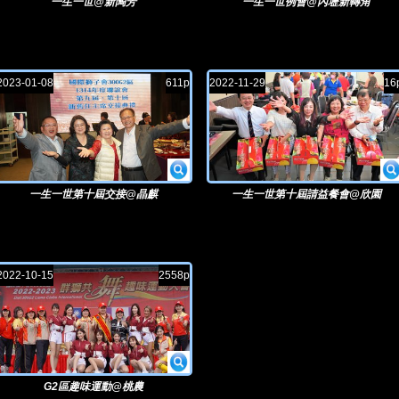
一生一世@新陶芳
一生一世例會@內壢新轉角
2023-01-08
611p
2022-11-29
16
一生一世第十屆交接@晶麒
一生一世第十屆請益餐會@欣園
2022-10-15
2558p
G2區趣味運動@桃農