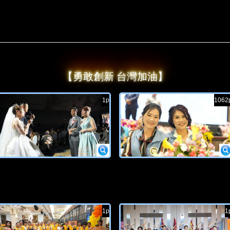
【勇敢創新 台灣加油】
1p
1062
1p
1