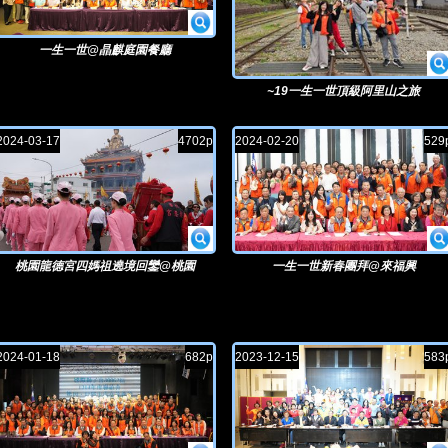
一生一世@晶麒庭園餐廳
~19一生一世頂級阿里山之旅
2024-03-17
4702p
2024-02-20
529
桃園龍德宮四媽祖遶境回鑾@桃園
一生一世新春團拜@來福興
2024-01-18
682p
2023-12-15
583