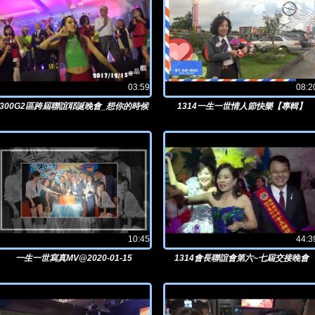
03:59
08:2
300G2區跨屆聯誼耶誕晚會_想你的時候
1314一生一世情人節快樂【專輯】
贏你喔@2017/12/15晶麒
10:45
44:3
一生一世寫真MV@2020-01-15
1314會長聯誼會第六~七屆交接晚會