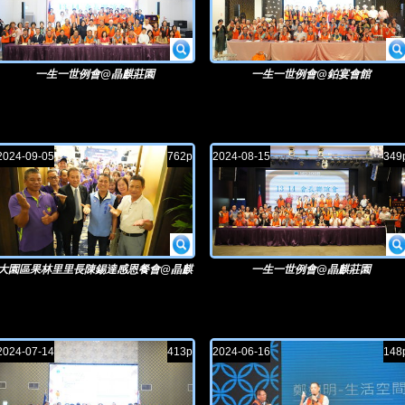
一生一世例會@晶麒莊園
一生一世例會@鉑宴會館
2024-09-05
762p
2024-08-15
349
大園區果林里里長陳錫達感恩餐會@晶麒
一生一世例會@晶麒莊園
莊園
2024-07-14
413p
2024-06-16
148