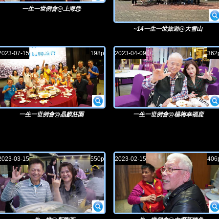
一生一世例會@上海怹
~14一生一世旅遊@大雪山
2023-07-15
198p
2023-04-09
362
一生一世例會@晶麒莊園
一生一世例會@楊梅幸福鹿
2023-03-15
550p
2023-02-15
406