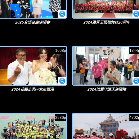
2025台語金曲演唱會
2024潘秀玉國標舞社20周年
1608p
1344
2024花藝走秀@北市西湖
2024以愛守護天使飛翔
2986p
4702