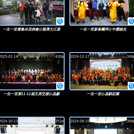
一生一世賞魯冰花例會@龍潭大江屋
一生一世新春團拜@中壢綠光
2025-01-14
430p
2024-12-17
346
一生一世第11-12屆主席交接@晶麒
一生一世@晶騏莊園
2024-10-13
352p
2024-09-15
389