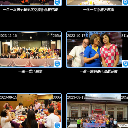
一生一世第十屆主席交接@晶麒莊園
一生一世@南方莊園
2023-11-16
265p
2023-10-17
311
一生一世@鉑宴
一生一世例會@晶麒莊園
2023-09-15
300p
2023-08-13
205