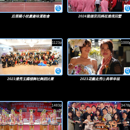
后厝國小校慶趣味運動會
2024龍德宮四媽祖遶境回鑾
1123p
1000
2023潘秀玉國標舞社舞蹈比賽
2023花藝走秀@典華幸福
1483p
3478