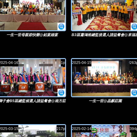
一生一世母親節快樂@鉑宴婚宴
B3區蕭鴻裕總監後選人請益餐會@來福
2025-04-16
1p
2025-04-15
263
獅子會B5區總監候選人請益餐會@南方莊
一生一世@晶麒莊園
園
2025-03-15
217p
2025-02-14
394