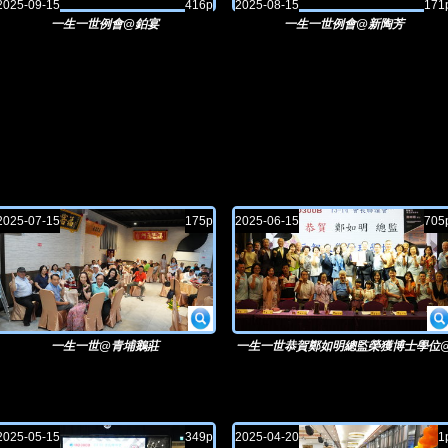
2025-09-15
416p
2025-08-15
171
一生一世例會@鉑宴
一生一世例會@新陶芳
2025-07-15
175p
2025-06-15
705
一生一世@青埔鵝莊
一生一世恭賀鄭如明總監榮獲博士學位
晶騏莊園
2025-05-15
349p
2025-04-20
1