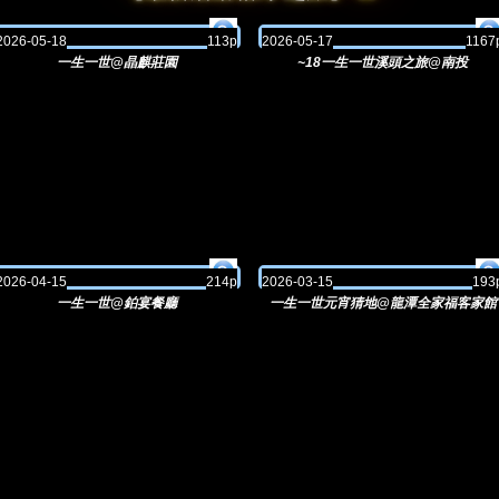
2026-05-18
113p
2026-05-17
1167
一生一世@晶麒莊園
~18一生一世溪頭之旅@南投
2026-04-15
214p
2026-03-15
193
一生一世@鉑宴餐廳
一生一世元宵猜地@龍潭全家福客家館