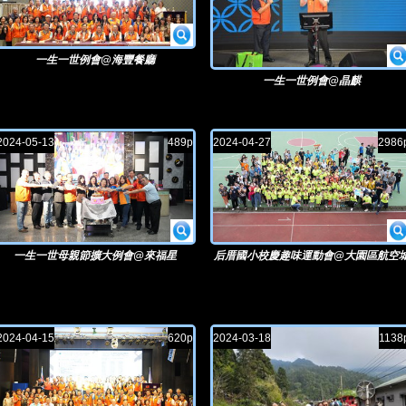
一生一世例會@海豐餐廳
一生一世例會@晶麒
2024-05-13
489p
2024-04-27
2986
一生一世母親節擴大例會@來福星
后厝國小校慶趣味運動會@大園區航空
2024-04-15
620p
2024-03-18
1138