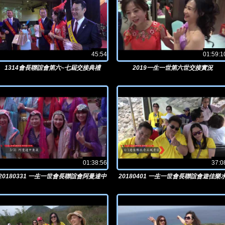
45:54
01:59:1
1314會長聯誼會第六~七屆交接典禮
2019一生一世第六世交接實況
01:38:56
37:0
20180331 一生一世會長聯誼會阿曼達中
20180401 一生一世會長聯誼會遊佳樂
東夜
奇石風景區