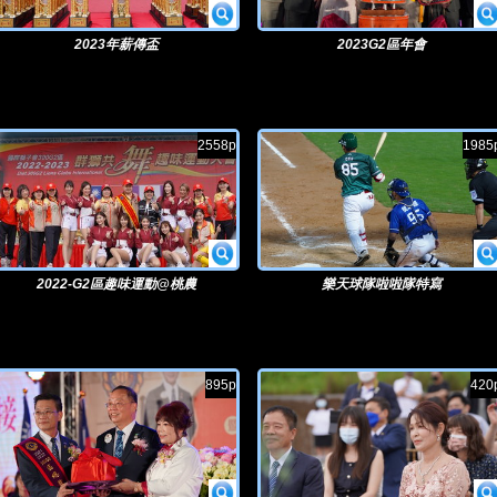
2023年薪傳盃
2023G2區年會
2558p
1985
2022-G2區趣味運動@桃農
樂天球隊啦啦隊特寫
895p
420