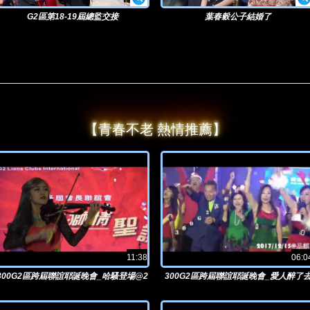
G2區第18-19屆總監交接
葉春穀公子結婚了
【青春不老 熱情推薦】
11:38
06:0
300G2區跨屆聯誼耶誕晚會_哈騷登場@2
300G2區跨屆聯誼耶誕晚會_愛人醉了
017/12/15晶麒
@2017/12/15晶麒