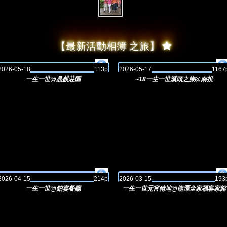
【最新活動相簿 之旅】

2026-05-18
113p
2026-05-17
1167
一生一世@晶麒莊園
~18一生一世溪頭之旅@南投
2026-04-15
214p
2026-03-15
193
一生一世@鉑宴餐廳
一生一世元宵猜地@龍潭全家福客家館