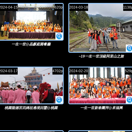
2024-04-15
620p
2024-03-18
1138
一生一世@晶麒庭園餐廳
~19一生一世頂級阿里山之旅
2024-03-17
4702p
2024-02-20
529
桃園龍德宮四媽祖遶境回鑾@桃園
一生一世新春團拜@來福興