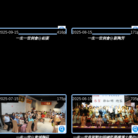
2025-09-15
416p
2025-08-15
171
一生一世例會@鉑宴
一生一世例會@新陶芳
2025-07-15
175p
2025-06-15
705
一生一世@青埔鵝莊
一生一世恭賀鄭如明總監榮獲博士學位