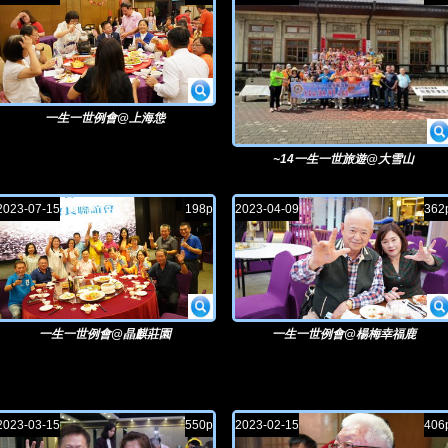
一生一世例會@上海怹
~14一生一世旅遊@大雪山
2023-07-15
198p
2023-04-09
362
一生一世例會@晶麒莊園
一生一世例會@楊梅幸福鹿
2023-03-15
550p
2023-02-15
406