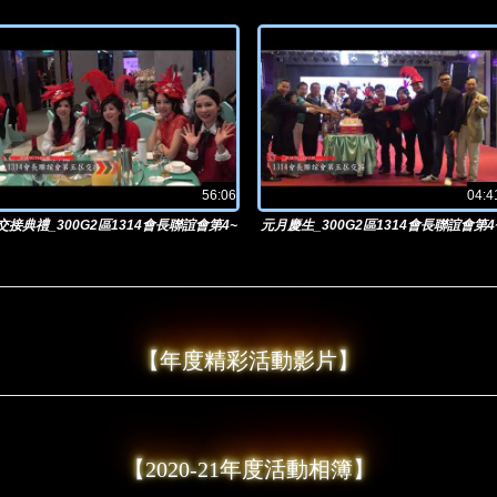
林國泰總監
鄉普龍殿
56:06
04:4
交接典禮_300G2區1314會長聯誼會第4~
元月慶生_300G2區1314會長聯誼會第4
5屆主席交接2018/01/15@晶麒
5屆主席交接2018/01/15@晶麒
【年度精彩活動影片】
【2020-21年度活動相簿】