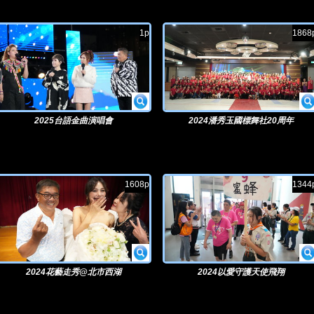
1p
1868
2025台語金曲演唱會
2024潘秀玉國標舞社20周年
1608p
1344
2024花藝走秀@北市西湖
2024以愛守護天使飛翔