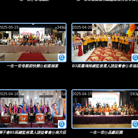
晶騏莊園
2025-05-15
349p
2025-04-20
1
一生一世母親節快樂@鉑宴婚宴
B3區蕭鴻裕總監後選人請益餐會@來福
2025-04-16
1p
2025-04-15
263
獅子會B5區總監候選人請益餐會@南方莊
一生一世@晶麒莊園