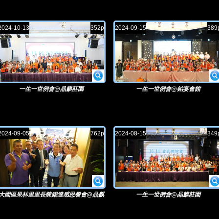
2024-10-13
352p
2024-09-15
389
一生一世例會@晶麒莊園
一生一世例會@鉑宴會館
2024-09-05
762p
2024-08-15
349
大園區果林里里長陳錫達感恩餐會@晶麒
一生一世例會@晶麒莊園
莊園