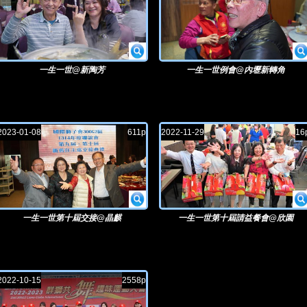
一生一世@新陶芳
一生一世例會@內壢新轉角
2023-01-08
611p
2022-11-29
16
一生一世第十屆交接@晶麒
一生一世第十屆請益餐會@欣園
2022-10-15
2558p