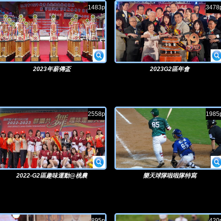
1483p
3478
2023年薪傳盃
2023G2區年會
2558p
1985
2022-G2區趣味運動@桃農
樂天球隊啦啦隊特寫
895p
420