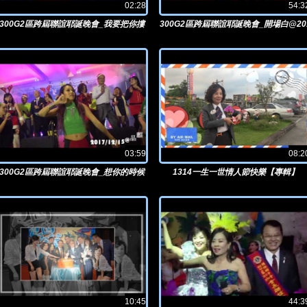
02:28
54:3
300G2區跨屆聯誼耶誕晚會_我要把你摟
300G2區跨屆聯誼耶誕晚會_開場白@20
條條@2017/12/15晶麒
7/12/15晶麒
03:59
08:2
300G2區跨屆聯誼耶誕晚會_想你的時候
1314一生一世情人節快樂【專輯】
贏你喔@2017/12/15晶麒
10:45
44:3