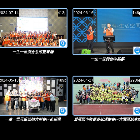
2024-07-14
413p
2024-06-16
148
一生一世例會@海豐餐廳
一生一世例會@晶麒
2024-05-13
489p
2024-04-27
2986
一生一世母親節擴大例會@來福星
后厝國小校慶趣味運動會@大園區航空