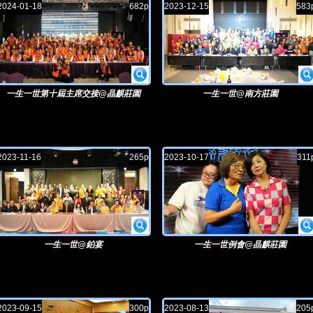
2024-01-18
682p
2023-12-15
583
一生一世第十屆主席交接@晶麒莊園
一生一世@南方莊園
2023-11-16
265p
2023-10-17
311
一生一世@鉑宴
一生一世例會@晶麒莊園
2023-09-15
300p
2023-08-13
205