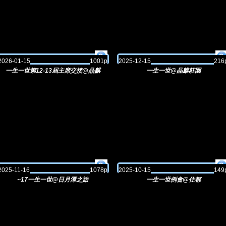
2026-01-15
1001p
2025-12-15
216
一生一世第12-13屆主席交接@晶麒
一生一世@晶麒莊園
2025-11-16
1078p
2025-10-15
149
~17一生一世@日月潭之旅
一生一世例會@住都