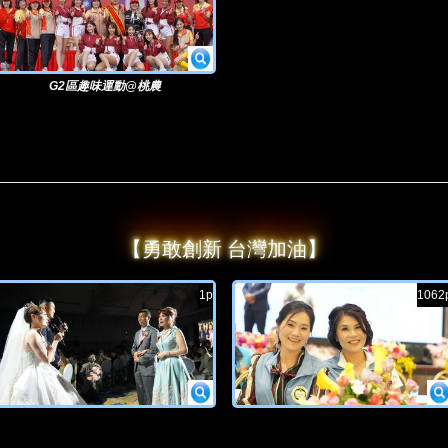
G2區趣味運動@桃農
【勇敢創新 台灣加油】
1p
1062