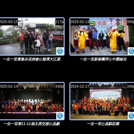
園
2025-03-15
217p
2025-02-14
394
一生一世賞魯冰花例會@龍潭大江屋
一生一世新春團拜@中壢綠光
2025-01-14
430p
2024-12-17
346
一生一世第11-12屆主席交接@晶麒
一生一世@晶騏莊園