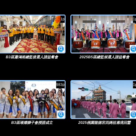
1p
1
B3區蕭鴻裕總監後選人請益餐會
2025B5區總監候選人請益餐會
983p
1
B3區璀燦獅子會授證成立
2025桃園龍德宮四媽祖遶境回鑾