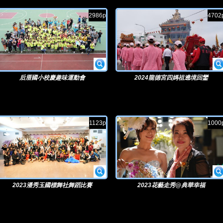
2986p
4702
后厝國小校慶趣味運動會
2024龍德宮四媽祖遶境回鑾
1123p
1000
2023潘秀玉國標舞社舞蹈比賽
2023花藝走秀@典華幸福