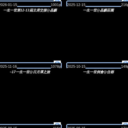
2026-01-15
1001p
2025-12-15
216
一生一世第12-13屆主席交接@晶麒
一生一世@晶麒莊園
2025-11-16
1078p
2025-10-15
149
~17一生一世@日月潭之旅
一生一世例會@住都