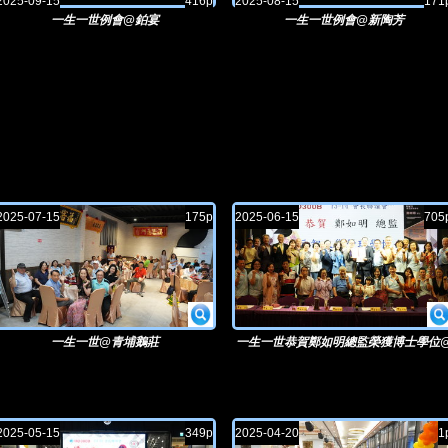
2025-09-15
416p
2025-08-15
171
一生一世例會@鉑宴
一生一世例會@新陶芳
2025-07-15
175p
2025-06-15
705
一生一世@青埔鵝莊
一生一世恭賀鄭如明總監榮獲博士學位
晶騏莊園
2025-05-15
349p
2025-04-20
1